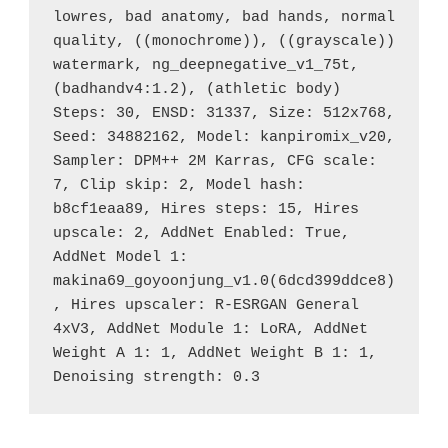
lowres, bad anatomy, bad hands, normal 
quality, ((monochrome)), ((grayscale)) 
watermark, ng_deepnegative_v1_75t, 
(badhandv4:1.2), (athletic body)

Steps: 30, ENSD: 31337, Size: 512x768, 
Seed: 34882162, Model: kanpiromix_v20, 
Sampler: DPM++ 2M Karras, CFG scale: 
7, Clip skip: 2, Model hash: 
b8cf1eaa89, Hires steps: 15, Hires 
upscale: 2, AddNet Enabled: True, 
AddNet Model 1: 
makina69_goyoonjung_v1.0(6dcd399ddce8)
, Hires upscaler: R-ESRGAN General 
4xV3, AddNet Module 1: LoRA, AddNet 
Weight A 1: 1, AddNet Weight B 1: 1, 
Denoising strength: 0.3