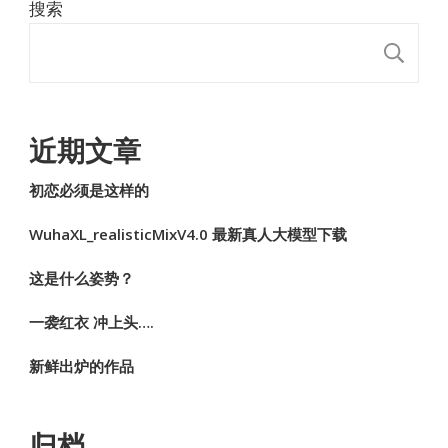
搜索
搜
近期文章
初恋必须是这样的
WuhaXL_realisticMixV4.0 最新真人大模型下载
这是什么姿势？
一袭红衣 冲上头….
新鲜出炉的作品
归档