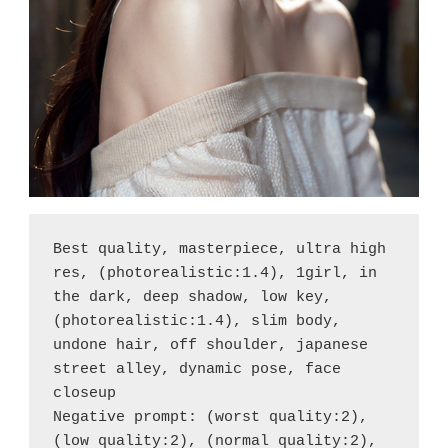
Best quality, masterpiece, ultra high 
res, (photorealistic:1.4), 1girl, in 
the dark, deep shadow, low key,  
(photorealistic:1.4), slim body, 
undone hair, off shoulder, japanese 
street alley, dynamic pose, face 
closeup

Negative prompt: (worst quality:2), 
(low quality:2), (normal quality:2), 