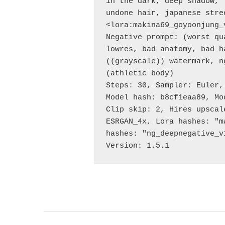
in the dark, deep shadow, 
undone hair, japanese stre
<lora:makina69_goyoonjung_v
Negative prompt: (worst qu
lowres, bad anatomy, bad h
((grayscale)) watermark, n
(athletic body)

Steps: 30, Sampler: Euler,
Model hash: b8cf1eaa89, Mo
Clip skip: 2, Hires upscal
ESRGAN_4x, Lora hashes: "m
hashes: "ng_deepnegative_v
Version: 1.5.1