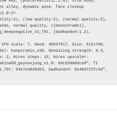
low key, (photorealistic:1.4), slim body, 
et alley, dynamic pose, face closeup

1.0:1>

ality:2), (low quality:2), (normal quality:2), 
ands, normal quality, ((monochrome)), 
g_deepnegative_v1_75t, (badhandv4:1.2), 
 CFG scale: 7, Seed: 46547617, Size: 512x768, 
del: kanpiromix_v20, Denoising strength: 0.3, 
e: 2, Hires steps: 15, Hires upscaler: 
akina69_goyoonjung_v1.0: 6dcd399ddce8", TI 
1_75t: 54e7e4826d53, badhandv4: 5e40d722fc3d", 