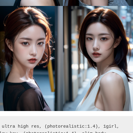
 ultra high res, (photorealistic:1.4), 1girl, 